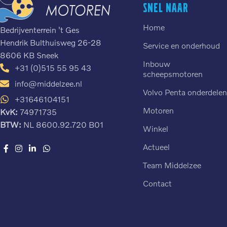
Snel naar
Home
Bedrijventerrein 't Ges
Hendrik Bulthuisweg 26-28
Service en onderhoud
8606 KB Sneek
Inbouw
+31 (0)515 55 95 43
scheepsmotoren
info@middelzee.nl
Volvo Penta onderdele
+31646104151
Motoren
KvK:
74971735
BTW:
NL 8600.92.720 B01
Winkel
Actueel
Team Middelzee
Contact