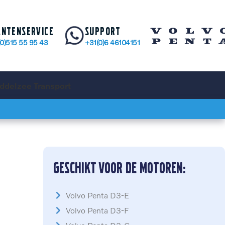
antenservice
Support
(0)515 55 95 43
+31(0)6 46104151
ddelzee Transport
Geschikt voor de motoren:
Volvo Penta D3-E
Volvo Penta D3-F