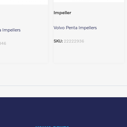
Impeller
Volvo Penta Impellers
a Impellers
SKU:
22222936
346