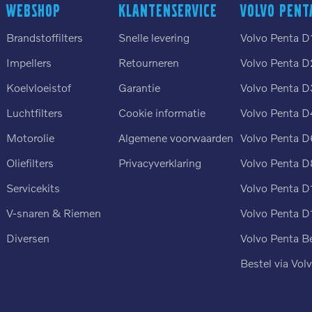
Webshop
Klantenservice
Volvo Pent
Brandstoffilters
Snelle levering
Volvo Penta D
Impellers
Retourneren
Volvo Penta D
Koelvloeistof
Garantie
Volvo Penta D
Luchtfilters
Cookie informatie
Volvo Penta D
n
Motorolie
Algemene voorwaarden
Volvo Penta D
Oliefilters
Privacyverklaring
Volvo Penta D
Servicekits
Volvo Penta D
V-snaren & Riemen
Volvo Penta D
Diversen
Volvo Penta B
Bestel via Vol