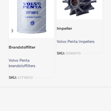
Imp
Impeller
Vol
Volvo Penta Impellers
Brandstoffilter
SK
SKU:
3588475
Volvo Penta
brandstoffilters
SKU:
21718912