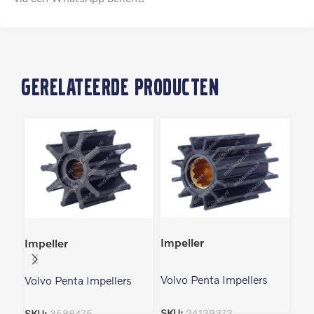
Gerelateerde producten
Imp
Impeller
Impeller
Vol
Volvo Penta Impellers
Volvo Penta Impellers
SK
SKU:
24139373
SKU:
3588475