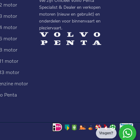
We zijn Officieel Volvo Penta
2 motor
Specialist & Dealer en verkopen
motoren (nieuw en gebruikt) en
3 motor
onderdelen voor binnenvaart en
4 motor
pleziervaart.
6 motor
8 motor
11 motor
13 motor
enzine motor
vo Penta
Vragen?