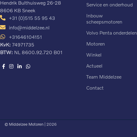
Hendrik Bulthuisweg 26-28
Service en onderhoud
8606 KB Sneek
Inbouw
+31 (0)515 55 95 43
scheepsmotoren
info@middelzee.nl
Volvo Penta onderdele
+31646104151
Motoren
KvK:
74971735
BTW:
NL 8600.92.720 B01
Winkel
Actueel
Team Middelzee
Contact
© Middelzee Motoren
| 2026