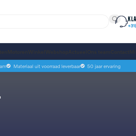
Kl
+31
ten
Motoren
Winkel
Webshop
Actueel
Ons team
Contact
Mi
eam
Materiaal uit voorraad leverbaar
50 jaar ervaring
t