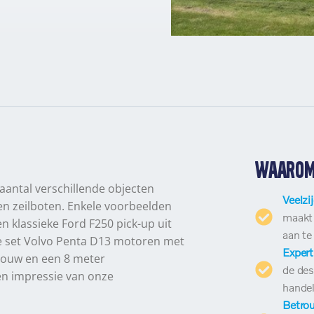
Waarom 
aantal verschillende objecten
Veelzij
en zeilboten. Enkele voorbeelden
maakt 
n klassieke Ford F250 pick-up uit
aan te
e set Volvo Penta D13 motoren met
Expert
chouw en een 8 meter
de des
en impressie van onze
handel
Betro