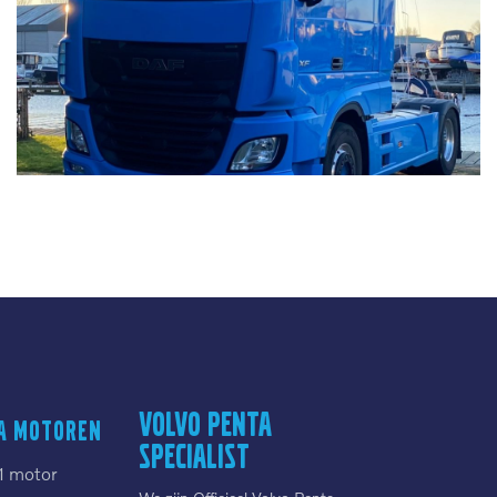
Volvo Penta
a motoren
Specialist
1 motor