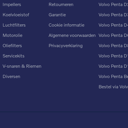
Impellers
Retourneren
Volvo Penta D
Koelvloeistof
Garantie
Volvo Penta D
Luchtfilters
Cookie informatie
Volvo Penta D
n
Motorolie
Algemene voorwaarden
Volvo Penta D
Oliefilters
Privacyverklaring
Volvo Penta D
Servicekits
Volvo Penta D
V-snaren & Riemen
Volvo Penta D
Diversen
Volvo Penta B
Bestel via Vol