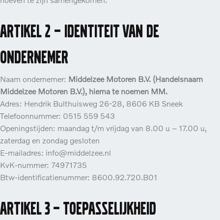
Artikel 2 – Identiteit van de
ondernemer
Naam ondernemer:
Middelzee Motoren B.V. (Handelsnaam
Middelzee Motoren
B.V.), hierna te noemen MM.
Adres: Hendrik Bulthuisweg 26-28, 8606 KB Sneek
Telefoonnummer: 0515 559 543
Openingstijden: maandag t/m vrijdag van 8.00 u – 17.00 u,
zaterdag en zondag gesloten
E-mailadres: info@middelzee.nl
KvK-nummer: 74971735
Btw-identificatienummer: 8600.92.720.B01
Artikel 3 – Toepasselijkheid