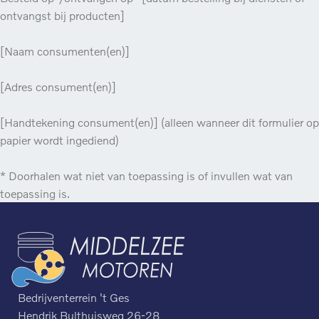
ontvangst bij producten]
[Naam consumenten(en)]
[Adres consument(en)]
[Handtekening consument(en)] (alleen wanneer dit formulier op
papier wordt ingediend)
* Doorhalen wat niet van toepassing is of invullen wat van
toepassing is.
Bedrijventerrein 't Ges
Hendrik Bulthuisweg 26-28