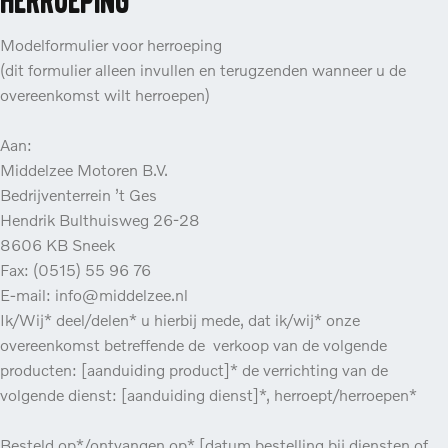
herroeping
Modelformulier voor herroeping
(dit formulier alleen invullen en terugzenden wanneer u de
overeenkomst wilt herroepen)
Aan:
Middelzee Motoren B.V.
Bedrijventerrein ’t Ges
Hendrik Bulthuisweg 26-28
8606 KB Sneek
Fax: (0515) 55 96 76
E-mail: info@middelzee.nl
Ik/Wij* deel/delen* u hierbij mede, dat ik/wij* onze
overeenkomst betreffende de verkoop van de volgende
producten: [aanduiding product]* de verrichting van de
volgende dienst: [aanduiding dienst]*, herroept/herroepen*
Besteld op*/ontvangen op* [datum bestelling bij diensten of