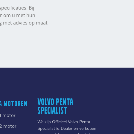
ecificaties. Bij
aar om u met hun
ag met advies op maat
Volvo Penta
a motoren
Specialist
1 motor
We zijn Officieel Volvo Penta
2 motor
Specialist & Dealer en verkopen