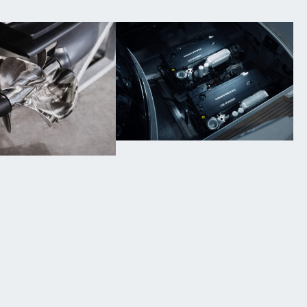
tfilters
V-snaren en
Riemen
Overige
pellers