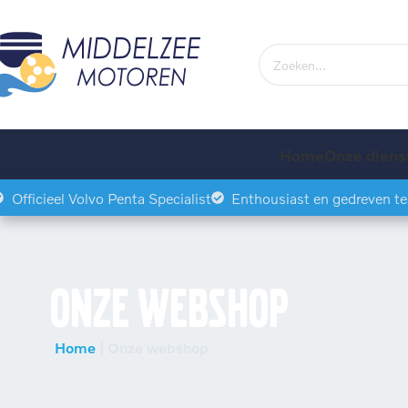
Home
Onze diens
Officieel Volvo Penta Specialist
Enthousiast en gedreven t
Onze webshop
Home
|
Onze webshop