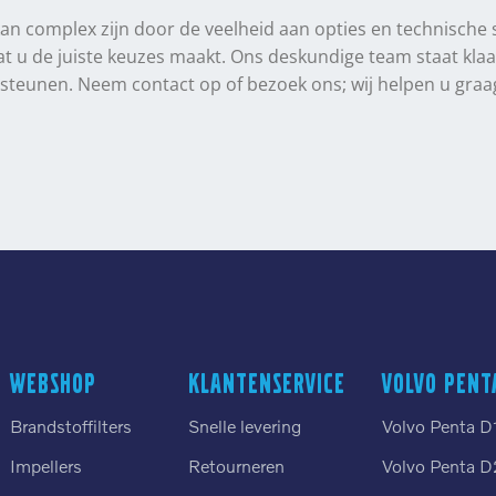
n complex zijn door de veelheid aan opties en technische sp
dat u de juiste keuzes maakt. Ons deskundige team staat kl
steunen. Neem contact op of bezoek ons; wij helpen u gra
Webshop
Klantenservice
Volvo Pent
Brandstoffilters
Snelle levering
Volvo Penta D
Impellers
Retourneren
Volvo Penta D