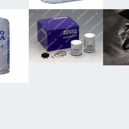
Luch
Koelvloeistoffen
Servicekits
Prop
s