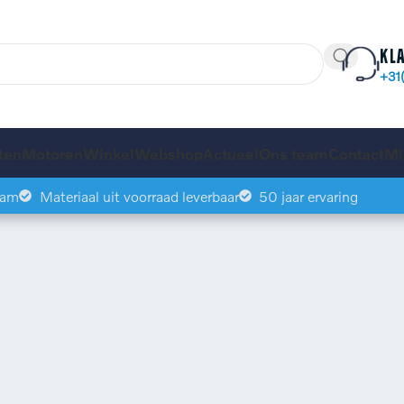
Kl
+31
ten
Motoren
Winkel
Webshop
Actueel
Ons team
Contact
Mi
eam
Materiaal uit voorraad leverbaar
50 jaar ervaring