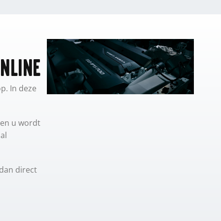
nline
p. In deze
 en u wordt
Volvo Penta online
al
webshop
dan direct
Bestel online