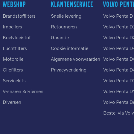
Webshop
Klantenservice
Volvo Pent
Brandstoffilters
Snelle levering
Volvo Penta D
Impellers
Retourneren
Volvo Penta D
Koelvloeistof
Garantie
Volvo Penta D
Luchtfilters
Cookie informatie
Volvo Penta D
n
Motorolie
Algemene voorwaarden
Volvo Penta D
Oliefilters
Privacyverklaring
Volvo Penta D
Servicekits
Volvo Penta D
V-snaren & Riemen
Volvo Penta D
Diversen
Volvo Penta B
Bestel via Vol