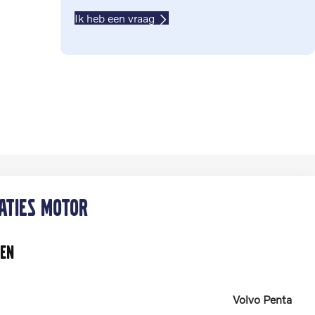
Ik heb een vraag
caties motor
en
Volvo Penta