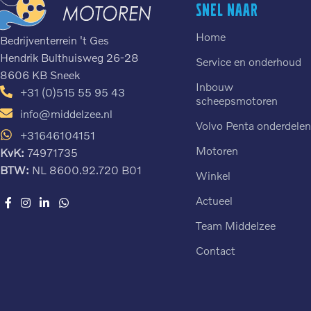
Snel naar
Home
Bedrijventerrein 't Ges
Hendrik Bulthuisweg 26-28
Service en onderhoud
8606 KB Sneek
Inbouw
+31 (0)515 55 95 43
scheepsmotoren
info@middelzee.nl
Volvo Penta onderdele
+31646104151
Motoren
KvK:
74971735
BTW:
NL 8600.92.720 B01
Winkel
Actueel
Team Middelzee
Contact