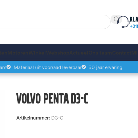
Kl
+31
ten
Motoren
Winkel
Webshop
Actueel
Ons team
Contact
Mi
eam
Materiaal uit voorraad leverbaar
50 jaar ervaring
Volvo Penta D3-C
Artikelnummer:
D3-C