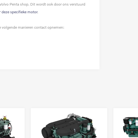
 Volvo Penta shop. Dit wordt ook door ons verstuurd
r deze specifieke motor
.
p de volgende manieren contact opnemen: