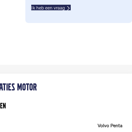
Ik heb een vraag
caties motor
en
Volvo Penta