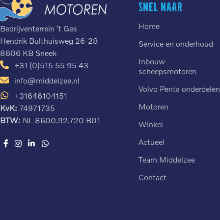
Snel naar
Home
Bedrijventerrein 't Ges
Hendrik Bulthuisweg 26-28
Service en onderhoud
8606 KB Sneek
Inbouw
+31 (0)515 55 95 43
scheepsmotoren
info@middelzee.nl
Volvo Penta onderdele
+31646104151
Motoren
KvK:
74971735
BTW:
NL 8600.92.720 B01
Winkel
Actueel
Team Middelzee
Contact