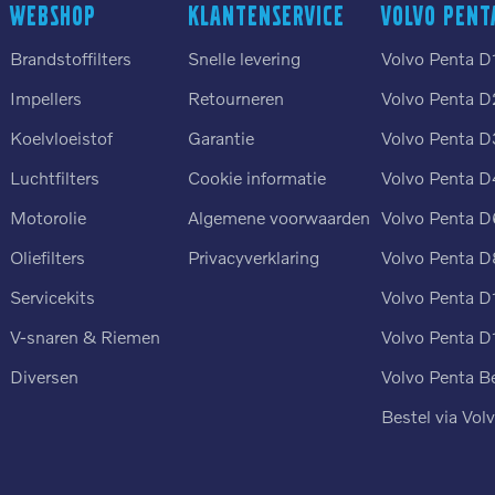
Webshop
Klantenservice
Volvo Pent
Brandstoffilters
Snelle levering
Volvo Penta D
Impellers
Retourneren
Volvo Penta D
Koelvloeistof
Garantie
Volvo Penta D
Luchtfilters
Cookie informatie
Volvo Penta D
n
Motorolie
Algemene voorwaarden
Volvo Penta D
Oliefilters
Privacyverklaring
Volvo Penta D
Servicekits
Volvo Penta D
V-snaren & Riemen
Volvo Penta D
Diversen
Volvo Penta B
Bestel via Vol