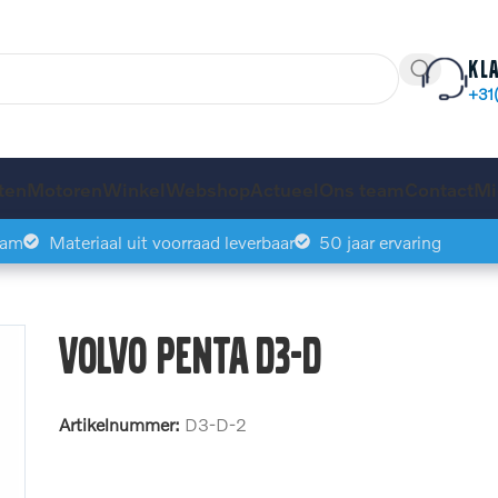
Kl
+31
ten
Motoren
Winkel
Webshop
Actueel
Ons team
Contact
Mi
eam
Materiaal uit voorraad leverbaar
50 jaar ervaring
Volvo Penta D3-D
Artikelnummer:
D3-D-2