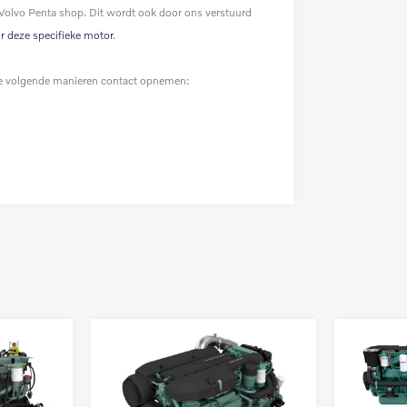
 Volvo Penta shop. Dit wordt ook door ons verstuurd
or deze specifieke motor
.
p de volgende manieren contact opnemen: