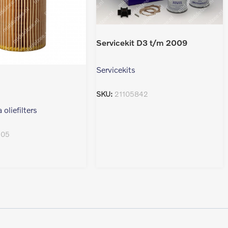
Servicekit D3 t/m 2009
Servicekits
SKU:
21105842
 oliefilters
305