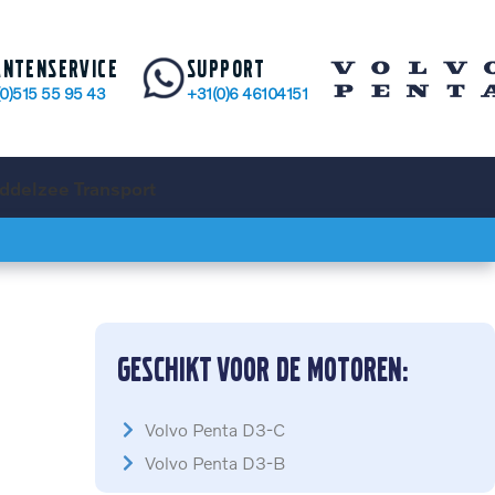
antenservice
Support
(0)515 55 95 43
+31(0)6 46104151
ddelzee Transport
Geschikt voor de motoren:
Volvo Penta D3-C
Volvo Penta D3-B