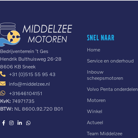
Snel naar
Home
Bedrijventerrein 't Ges
Hendrik Bulthuisweg 26-28
Service en onderhoud
8606 KB Sneek
Inbouw
+31 (0)515 55 95 43
scheepsmotoren
info@middelzee.nl
Volvo Penta onderdele
+31646104151
Motoren
KvK:
74971735
BTW:
NL 8600.92.720 B01
Winkel
Actueel
Team Middelzee