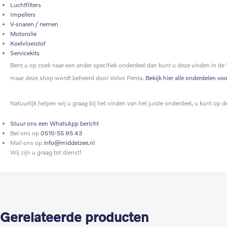
Luchtfilters
Impellers
V-snaren / riemen
Motorolie
Koelvloeistof
Servicekits
Bent u op zoek naar een ander specifiek onderdeel dan kunt u deze vinden in de
maar deze shop wordt beheerd door Volvo Penta.
Bekijk hier alle onderdelen vo
Natuurlijk helpen wij u graag bij het vinden van het juiste onderdeel, u kunt o
Stuur ons een WhatsApp bericht
Bel ons op
0515-55 95 43
Mail ons op
info@middelzee.nl
Wij zijn u graag tot dienst!
Gerelateerde producten