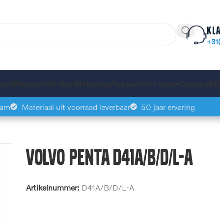
Kl
+31
ten
Motoren
Winkel
Webshop
Actueel
Ons team
Contact
Mi
eam
Materiaal uit voorraad leverbaar
50 jaar ervaring
Volvo Penta D41A/B/D/L-A
Artikelnummer:
D41A/B/D/L-A