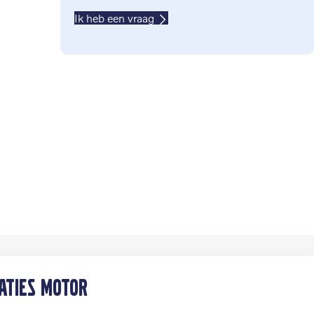
Ik heb een vraag
caties motor