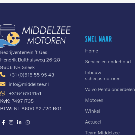
Snel naar
Home
Bedrijventerrein 't Ges
Hendrik Bulthuisweg 26-28
Service en onderhoud
8606 KB Sneek
Inbouw
+31 (0)515 55 95 43
scheepsmotoren
info@middelzee.nl
Volvo Penta onderdele
+31646104151
Motoren
KvK:
74971735
BTW:
NL 8600.92.720 B01
Winkel
Actueel
Team Middelzee