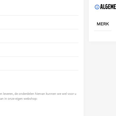
Algeme
MERK
en leveren, de onderdelen hiervan kunnen we wel voor u
 aan in onze eigen webshop: