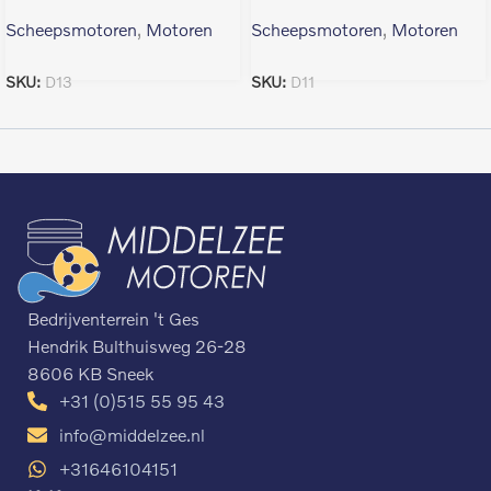
Scheepsmotoren
,
Motoren
Scheepsmotoren
,
Motoren
SKU:
D13
SKU:
D11
Bedrijventerrein 't Ges
Hendrik Bulthuisweg 26-28
8606 KB Sneek
+31 (0)515 55 95 43
info@middelzee.nl
+31646104151